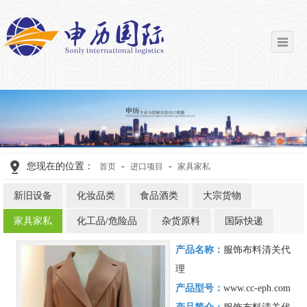
您现在的位置：
-
-
首页
进口项目
家具家私
新旧设备
化妆品类
食品酒类
大宗货物
家具家私
化工品/危险品
杂货原料
国际快递
产品名称：
服饰布料清关代
理
产品型号：
www.cc-eph.com